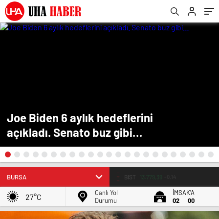
Joe Biden 6 aylık hedeflerini
açıkladı. Senato buz gibi…
EURO
55.251
0.32%
Canlı Yol
İMSAK'A
27°C
Durumu
02
00