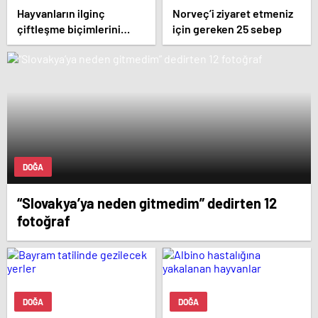
Hayvanların ilginç
Norveç’i ziyaret etmeniz
çiftleşme biçimlerini
için gereken 25 sebep
National Geographic
görüntüledi.
DOĞA
“Slovakya’ya neden gitmedim” dedirten 12
fotoğraf
DOĞA
DOĞA