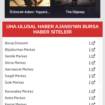
Örümcek-Adam: Yepyeni Bir Gün
The Odyssey
UHA-ULUSAL HABER AJANSI'NIN BURSA
HABER SİTELERİ
Bursa Ekonomi
Büyükorhan Merkez
Gemlik Merkez
Gürsu Merkez
Harmancık Merkez
İnegöl Merkez
İznik Merkez
Karacabey Merkez
Keles Merkez
Kestel Merkez