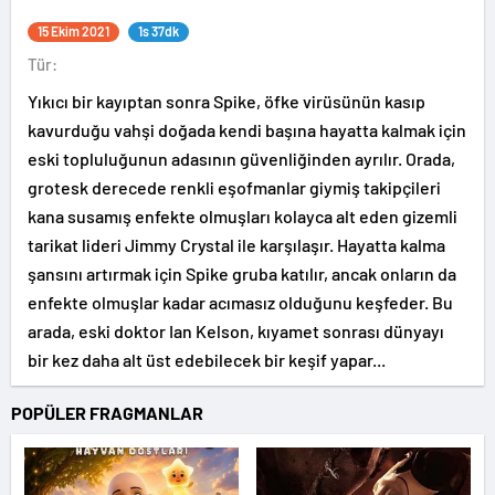
15 Ekim 2021
1s 37dk
Tür:
Yıkıcı bir kayıptan sonra Spike, öfke virüsünün kasıp
kavurduğu vahşi doğada kendi başına hayatta kalmak için
eski topluluğunun adasının güvenliğinden ayrılır. Orada,
grotesk derecede renkli eşofmanlar giymiş takipçileri
kana susamış enfekte olmuşları kolayca alt eden gizemli
tarikat lideri Jimmy Crystal ile karşılaşır. Hayatta kalma
şansını artırmak için Spike gruba katılır, ancak onların da
enfekte olmuşlar kadar acımasız olduğunu keşfeder. Bu
arada, eski doktor Ian Kelson, kıyamet sonrası dünyayı
bir kez daha alt üst edebilecek bir keşif yapar...
POPÜLER FRAGMANLAR