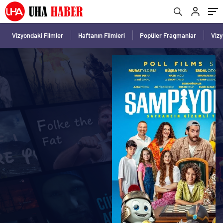
Vizyondaki Filmler
Haftanın Filmleri
Popüler Fragmanlar
Viz