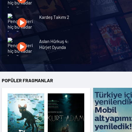
Kardeş Takımı 2
Aslan Hürkuş 4:
Hürjet Oyunda
ŞamPİYONlar
POPÜLER FRAGMANLAR
Kirpi Sonic
Kirpi Sonic 3