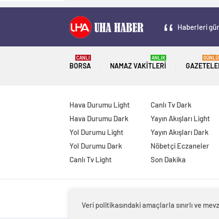
Haberleri gün
CANLI
ANLIK
GÜNLÜ
BORSA
NAMAZ VAKITLERI
GAZETELE
Hava Durumu Light
Canlı Tv Dark
Hava Durumu Dark
Yayın Akışları Light
Yol Durumu Light
Yayın Akışları Dark
Yol Durumu Dark
Nöbetçi Eczaneler
Canlı Tv Light
Son Dakika
Veri politikasındaki amaçlarla sınırlı ve m