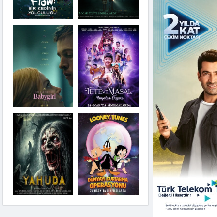
Tur Rehberi
Çakallarla Dans 7
Nosferatu
Yumurtalar Firarda
Buz Macerası