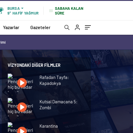
SABAHA KALAN
BURSA
SÜRE
9°
HAFİF YAĞMUR
Yazarlar
Gazeteler
vimi
VIZYONDAKI DIĞER FILMLER
Rafadan Tayfa:
Kapadokya
Kutsal Damacana 5:
Zombi
Karantina