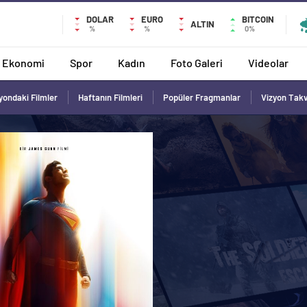
DOLAR
EURO
BITCOIN
ALTIN
%
%
0%
Ekonomi
Spor
Kadın
Foto Galeri
Videolar
yondaki Filmler
Haftanın Filmleri
Popüler Fragmanlar
Vizyon Tak