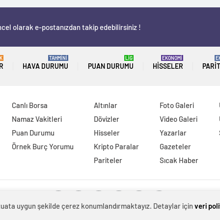
cel olarak e-postanızdan takip edebilirsiniz !
K
TAHMİNİ
LİG
EKONOMİ
E
R
HAVA DURUMU
PUAN DURUMU
HISSELER
PARI
Canlı Borsa
Altınlar
Foto Galeri
Namaz Vakitleri
Dövizler
Video Galeri
Puan Durumu
Hisseler
Yazarlar
Örnek Burç Yorumu
Kripto Paralar
Gazeteler
Pariteler
Sıcak Haber
evzuata uygun şekilde çerez konumlandırmaktayız. Detaylar için
veri pol