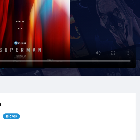
n
1s 37dk