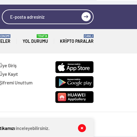
KONOMİ
TRAFİK
CANLI
TELER
YOL DURUMU
KRIPTO PARALAR
Üye Giriş
Üye Kayıt
Şifremi Unuttum
itikamızı
inceleyebilirsiniz.