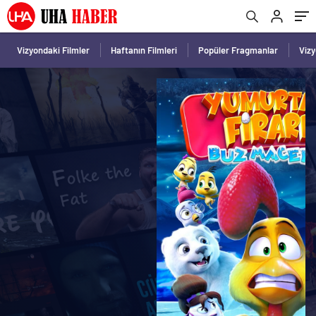
Vizyondaki Filmler
Haftanın Filmleri
Popüler Fragmanlar
Viz