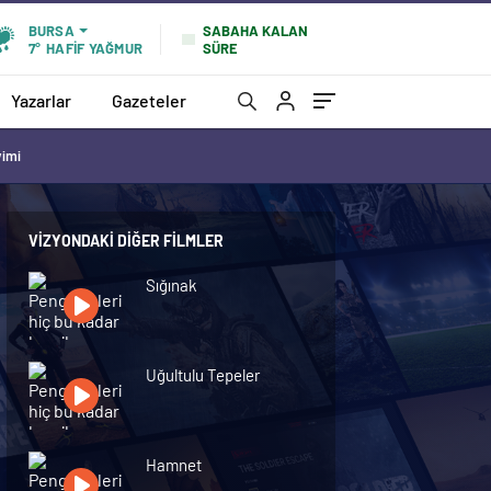
SABAHA KALAN
BURSA
SÜRE
7°
HAFİF YAĞMUR
Yazarlar
Gazeteler
vimi
VIZYONDAKI DIĞER FILMLER
Sığınak
Uğultulu Tepeler
Hamnet