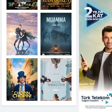
Cam Sehpa
Scarlet
Muamma: Cenin-i Cin
Zootropolis 2