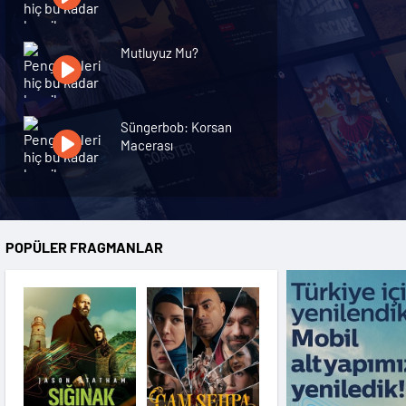
Mutluyuz Mu?
Süngerbob: Korsan
Macerası
Efes'in Sırrı
POPÜLER FRAGMANLAR
Sessiz Tepe: Dönüş
D.I.S.C.O.