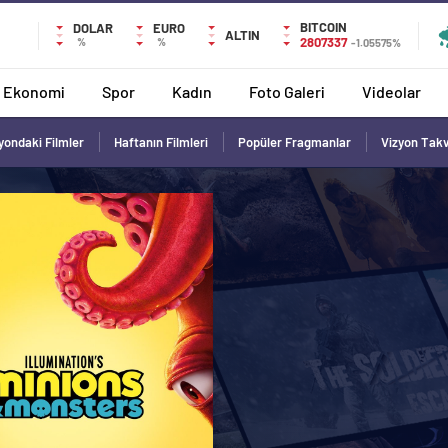
BITCOIN
DOLAR
EURO
ALTIN
2807337
%
%
-1.05575%
Ekonomi
Spor
Kadın
Foto Galeri
Videolar
yondaki Filmler
Haftanın Filmleri
Popüler Fragmanlar
Vizyon Tak